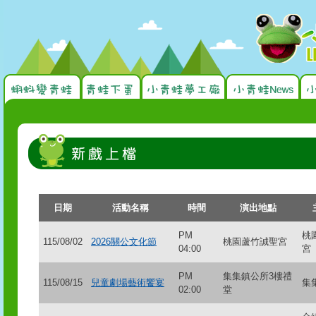
日期
活動名稱
時間
演出地點
PM
桃
115/08/02
2026關公文化節
桃園蘆竹誠聖宮
04:00
宮
PM
集集鎮公所3樓禮
115/08/15
兒童劇場藝術饗宴
集
02:00
堂