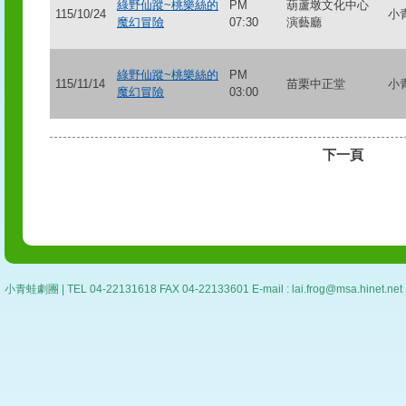
綠野仙蹤~桃樂絲的
PM
葫蘆墩文化中心
115/10/24
小
魔幻冒險
07:30
演藝廳
綠野仙蹤~桃樂絲的
PM
115/11/14
苗栗中正堂
小
魔幻冒險
03:00
下一頁
小青蛙劇團 | TEL 04-22131618 FAX 04-22133601 E-mail : lai.frog@msa.hin