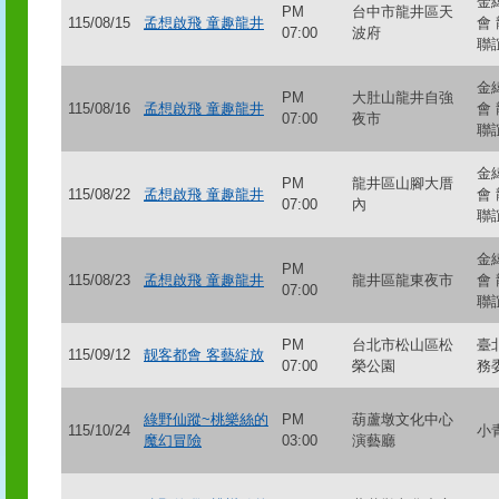
金
PM
台中市龍井區天
115/08/15
孟想啟飛 童趣龍井
會
07:00
波府
聯
金
PM
大肚山龍井自強
115/08/16
孟想啟飛 童趣龍井
會
07:00
夜市
聯
金
PM
龍井區山腳大厝
115/08/22
孟想啟飛 童趣龍井
會
07:00
內
聯
金
PM
115/08/23
孟想啟飛 童趣龍井
龍井區龍東夜市
會
07:00
聯
PM
台北市松山區松
臺
115/09/12
靓客都會 客藝綻放
07:00
榮公園
務
綠野仙蹤~桃樂絲的
PM
葫蘆墩文化中心
115/10/24
小
魔幻冒險
03:00
演藝廳