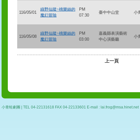
綠野仙蹤~桃樂絲的
PM
116/05/01
臺中中山堂
小
魔幻冒險
07:30
綠野仙蹤~桃樂絲的
PM
嘉義縣表演藝術
116/05/08
小
魔幻冒險
03:00
中心演藝廳
上一頁
小青蛙劇團 | TEL 04-22131618 FAX 04-22133601 E-mail : lai.frog@msa.hin