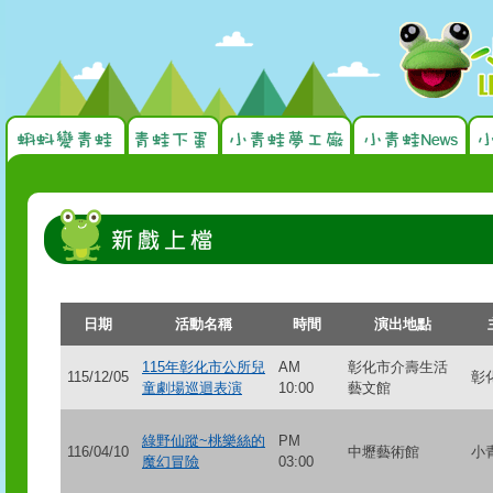
日期
活動名稱
時間
演出地點
115年彰化市公所兒
AM
彰化市介壽生活
115/12/05
彰
童劇場巡迴表演
10:00
藝文館
綠野仙蹤~桃樂絲的
PM
116/04/10
中壢藝術館
小
魔幻冒險
03:00