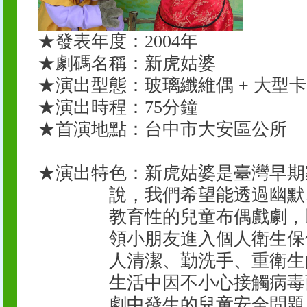
★
發表年度：2004年
★
劇碼名稱：新虎姑婆
★
演出型
態：
玻璃纖維偶 + 大型
★
演出時程：
75分鐘
★
首演地點：台中市大安區公所
★演出特色：
新虎姑婆是臺灣早期
說，我們希望能透過幽默
教育性的兒童布偶戲劇，
領小朋友進入個人衛生保
人清潔、勤洗手、重衛生
生活中因不小心接觸病毒
劇中發生的兒童安全問題