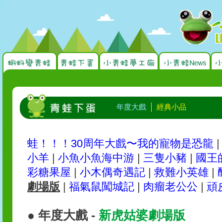
年度大戲
經典小品
蛙！！！30周年大戲〜我的寵物是恐龍
小羊
|
小魚小魚海中游
|
三隻小豬
|
國王
彩糖果屋
|
小木偶奇遇記
|
救難小英雄
|
劇場版
|
福氣鼠闖城記
|
肉瘤老公公
|
頑
● 年度大戲 -
新虎姑婆劇場版