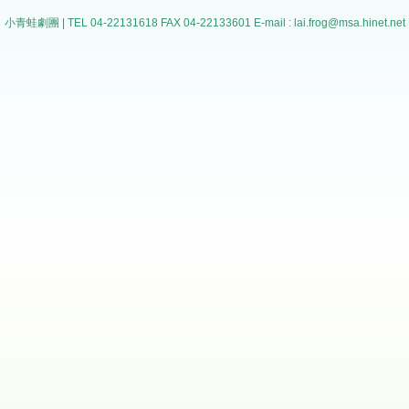
小青蛙劇團 | TEL 04-22131618 FAX 04-22133601 E-mail : lai.frog@msa.hin